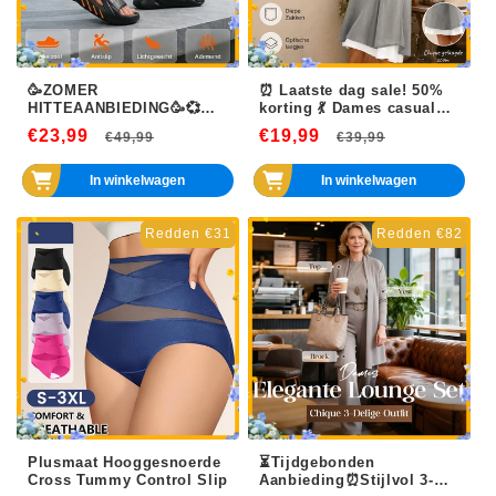
🥳ZOMER
⏰ Laatste dag sale! 50%
HITTEAANBIEDING🥳💞
korting 💃 Dames casual
50.000+ VERKOCHT!💥49%
losvallende mouwloze
€23,99
Normale
Aanbiedingsprijs
€19,99
Normale
Aanbiedin
€49,99
€39,99
KORTING! 🔥Antislip-dikke
nep-tweedelige tankjurk.
zool-wolkslides voor
prijs
prijs
heren
In winkelwagen
In winkelwagen
Redden €31
Redden €82
Plusmaat Hooggesnoerde
⏳Tijdgebonden
Cross Tummy Control Slip
Aanbieding⏰Stijlvol 3-