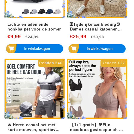
Lichte en ademende
⏳Tijdelijke aanbieding⏰
honkbalpet voor de zomer
Dames casual katoenen
linnen capribroeken
€9,99
Normale
Aanbiedingsprijs
€25,99
Normale
Aanbiedin
€24,99
€59,98
prijs
prijs
In winkelwagen
In winkelwagen
Redden €40
Redden €27
🔥 Heren casual set met
【1+1 gratis】💖Fijn
korte mouwen, sportieve
naadloos gestreepte bh –