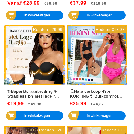
deligs setje met lang
Vanaf €28,99
Normale
Aanbiedingsprijs
€37,99
Normale
Aanbiedi
€59,99
€119,99
cardigan, top en broek💞
prijs
prijs
In winkelwagen
In winkelwagen
Redden €29,99
Redden €18,88
✨Beperkte aanbieding ✨
🩱Hete verkoop 49%
Strapless bh met lage rug
KORTING👙 Buikcontrole
(Eersteklas stof)
Badpakken Bescheiden
€19,99
Normale
Aanbiedingsprijs
€25,99
Normale
Aanbiedin
€49,98
€44,87
Hoge Taille Bikini Sets
prijs
prijs
In winkelwagen
In winkelwagen
Redden €20
Redden €15