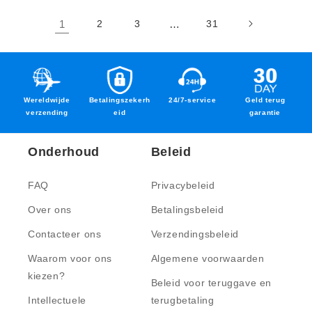
1
2
3
…
31
Wereldwijde
Betalingszekerh
24/7-service
Geld terug
verzending
eid
garantie
Onderhoud
Beleid
FAQ
Privacybeleid
Over ons
Betalingsbeleid
Contacteer ons
Verzendingsbeleid
Waarom voor ons
Algemene voorwaarden
kiezen?
Beleid voor teruggave en
Intellectuele
terugbetaling