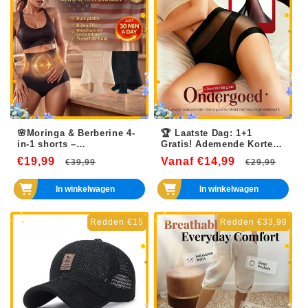
🌸Moringa & Berberine 4-
🏆 Laatste Dag: 1+1
in-1 shorts –
Gratis! Ademende Korte
microdeeltjes voor
Onderbroeken voor
€19,99
Normale
Aanbiedingsprijs
Vanaf €14,99
Normale
Aanb
€39,99
€29,99
vormende en
Dames
vetverbrandende werking
prijs
prijs
In winkelwagen
In winkelwagen
Redden €15
Redden €33,99