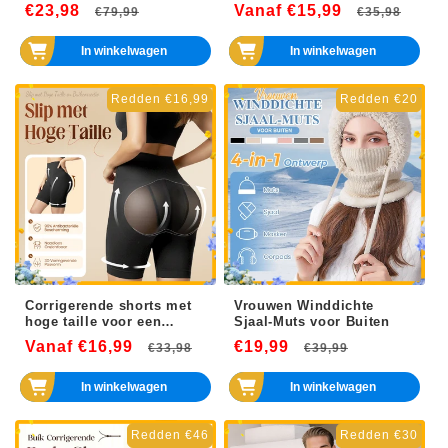
gratis - Sexy Push Up
€23,98
Normale
Aanbiedingsprijs
Vanaf €15,99
Normale
Aanb
€79,99
€35,98
Draadloze Beha's
prijs
prijs
In winkelwagen
In winkelwagen
Redden €16,99
Redden €20
Corrigerende shorts met
Vrouwen Winddichte
hoge taille voor een
Sjaal-Muts voor Buiten
gelifte billenlook
Vanaf €16,99
Normale
Aanbiedingsprijs
€19,99
Normale
Aanbiedin
€33,98
€39,99
prijs
prijs
In winkelwagen
In winkelwagen
Redden €46
Redden €30