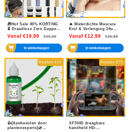
🎁Hot Sale 40% KORTING
🔥 Waterdichte Mascara
⏳ Draadloze Zero Gapped
Krul & Verlenging 24u
Trimmer Tondeuse
Lang Houdbaar💄
Vanaf €19,99
Normale
Aanbiedingsprijs
Vanaf €12,99
Normale
Aanb
€25,00
€26,99
prijs
prijs
In winkelwagen
In winkelwagen
Redden €10
Redden €70
👍[Aanbevolen door
SF3000 draagbare
plantenexperts]🌿
handheld HD-