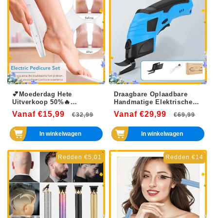
💕Moederdag Hete
Draagbare Oplaadbare
Uitverkoop 50%🔥
Handmatige Elektrische
Elektrische Voeten
Schaar
Vanaf €15,99
Normale
Aanbiedingsprijs
Vanaf €29,99
Normale
Aanb
€32,99
€69,99
Eeltverwijderaar
prijs
prijs
In winkelwagen
In winkelwagen
Redden €5,01
Redden €14