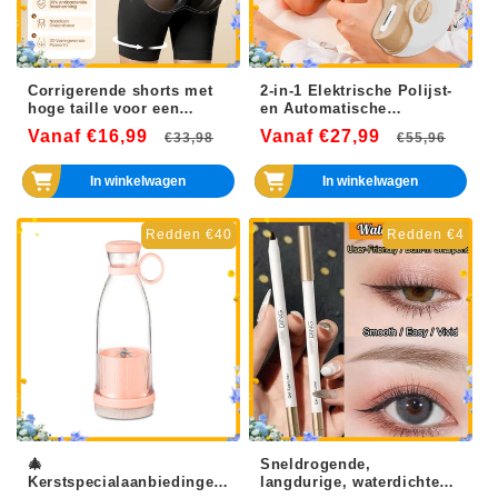
Corrigerende shorts met
2-in-1 Elektrische Polijst-
hoge taille voor een
en Automatische
gelifte billenlook
Nagelknippers
Vanaf €16,99
Normale
Aanbiedingsprijs
Vanaf €27,99
Normale
Aanb
€33,98
€55,96
prijs
prijs
In winkelwagen
In winkelwagen
Redden €40
Redden €4
🎄
Sneldrogende,
Kerstspecialaanbiedingen
langdurige, waterdichte