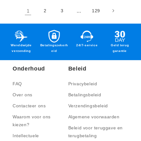
1
2
3
…
129
Wereldwijde
Betalingszekerh
24/7-service
Geld terug
verzending
eid
garantie
Onderhoud
Beleid
FAQ
Privacybeleid
Over ons
Betalingsbeleid
Contacteer ons
Verzendingsbeleid
Waarom voor ons
Algemene voorwaarden
kiezen?
Beleid voor teruggave en
Intellectuele
terugbetaling