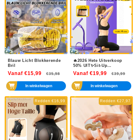
Blauw Licht Blokkerende
🔥2026 Hete Uitverkoop
Bril
50% UIT✨Sit-Up
trainingsapparatuur
Vanaf €15,99
Normale
Aanbiedingsprijs
Vanaf €19,99
Normale
Aanb
€35,98
€39,99
prijs
prijs
In winkelwagen
In winkelwagen
Redden €16,99
Redden €27,97