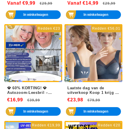
moeite!
voor honden en katten
Vanaf €9,99
Normale
Aanbiedingsprijs
Vanaf €14,99
Normale
Aanb
€29,99
€29,99
prijs
prijs
In winkelwagen
In winkelwagen
Redden €23
Redden €56,01
💎 60% KORTING! 💎
Laatste dag van de
Autozoom-Leesbril –
uitverkoop Koop 1 krijg 2
Automatische
gratis - Sexy Push Up
€16,99
Normale
Aanbiedingsprijs
€23,98
Normale
Aanbiedin
€39,99
€79,99
scherpstelling, ultra licht
Draadloze Beha's
& kristalhelder zicht voor
prijs
prijs
dichtbij en veraf 👓✨
In winkelwagen
In winkelwagen
Redden €19,99
Redden €20